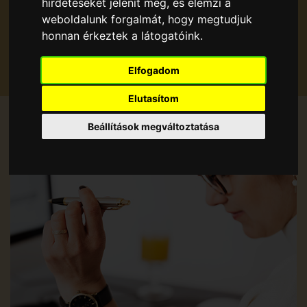
hirdetéseket jelenít meg, és elemzi a
weboldalunk forgalmát, hogy megtudjuk
honnan érkeztek a látogatóink.
TOVÁBBI INFORMÁCIÓK
Elfogadom
Elutasítom
Beállítások megváltoztatása