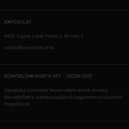
KAPCSOLAT
9400, Sopron Lehár Ferenc u. 66 fszt. 2
iroda[at]konyvelunk.co.hu
KÖNYVELÜNK-KONTO KFT. - JÓZSA EDIT
Naprakész könyvelés társas vállalkozások részére.
Bérszámfejtés, adótanácsadás és hagyományos könyvelői
megoldások.