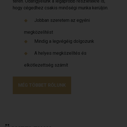
terén. Odafigyelünk a legapróbb részletekre is,
hogy cégedhez csakis minőségi munka kerüljön.
Jobban szeretem az egyéni
megközelítést
Mindig a legvégéig dolgozunk
A helyes megközelítés és
elkötlezettség számít
MÉG TÖBBET RÓLUNK