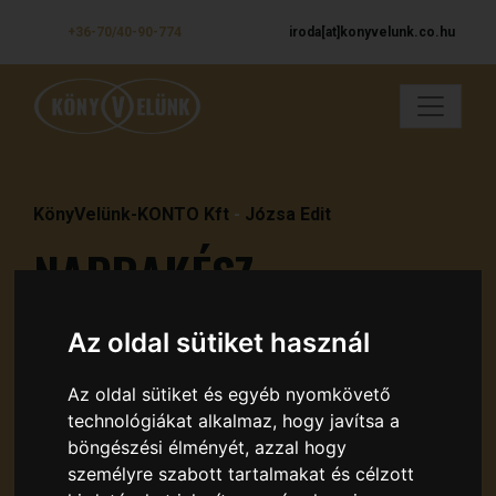
+36-70/40-90-774
iroda[at]konyvelunk.co.hu
KönyVelünk-KONTO Kft
-
Józsa Edit
NAPRAKÉSZ
KÖNYVELÉS
Az oldal sütiket használ
VÁLLALKOZÁSÁNAK
Az oldal sütiket és egyéb nyomkövető
technológiákat alkalmaz, hogy javítsa a
böngészési élményét, azzal hogy
Könyvelés, bérszámfejtés, adótanácsadás és további
személyre szabott tartalmakat és célzott
szolgáltatások. Nézze meg miben segíthetünk!